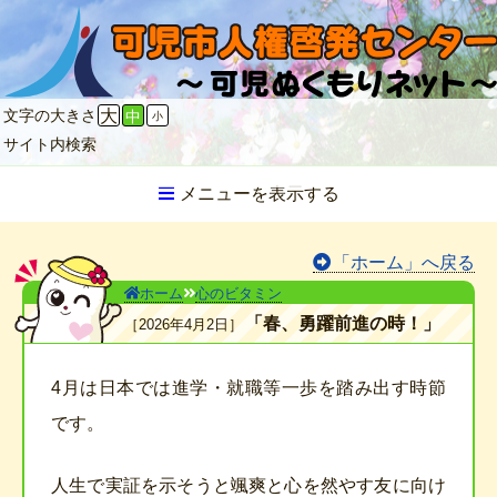
文字の大きさ
大
中
小
サイト内検索
メニューを表示する
「ホーム」へ戻る
ホーム
心のビタミン
「春、勇躍前進の時！」
2026年4月2日
4月は日本では進学・就職等一歩を踏み出す時節
です。
人生で実証を示そうと颯爽と心を然やす友に向け