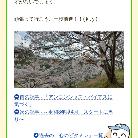
ずがないでしょう。
頑張って行こう、一歩前進！！(ｋ.ｙ)
前
前の記事 - 「アンコンシャス・バイアスに
後
気づく」
の
次の記事 - ～令和8年度4月 スタートに当
記
り〜
事
へ
過去の「心のビタミン」一覧