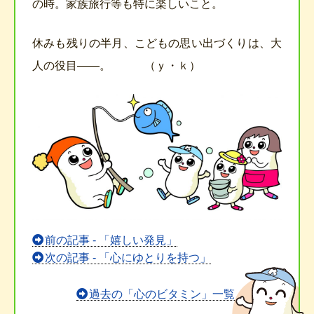
の時。家族旅行等も特に楽しいこと。
休みも残りの半月、こどもの思い出づくりは、大
人の役目――。 （ｙ・ｋ）
前
前の記事 - 「嬉しい発見」
後
次の記事 - 「心にゆとりを持つ」
の
記
過去の「心のビタミン」一覧
事