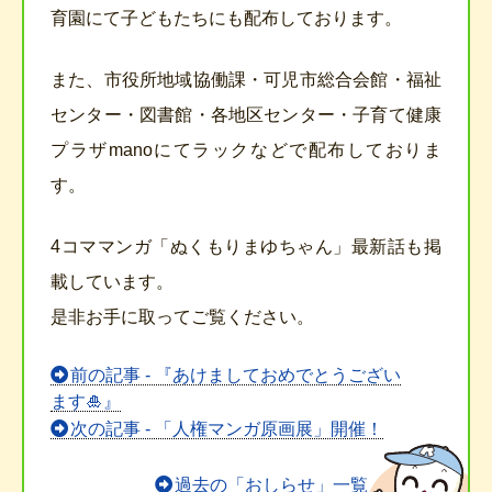
育園にて子どもたちにも配布しております。
また、市役所地域協働課・可児市総合会館・福祉
センター・図書館・各地区センター・子育て健康
プラザmanoにてラックなどで配布しておりま
す。
4コママンガ「ぬくもりまゆちゃん」最新話も掲
載しています。
是非お手に取ってご覧ください。
前
前の記事 - 『あけましておめでとうござい
後
ます🎍』
の
次の記事 - 「人権マンガ原画展」開催！
記
事
過去の「おしらせ」一覧