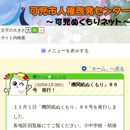
文字の大きさ
大
中
小
サイト内検索
メニューを表示する
「ホーム」へ戻る
ホーム
おしらせ
「機関紙ぬくもり」８６
2025年1月28日
号 発行！
１１月１日「機関紙ぬくもり」８６号を発行しま
した。
各地区回覧板にてご覧ください。小中学校・幼保