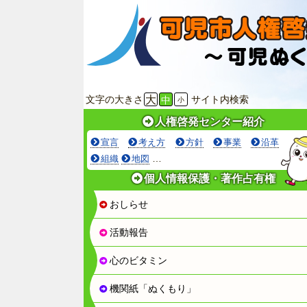
文字の大きさ
大
サイト内検索
中
小
人権啓発センター紹介
宣言
考え方
方針
事業
沿革
…
組織
地図
個人情報保護・著作占有権
おしらせ
活動報告
心のビタミン
機関紙「ぬくもり」